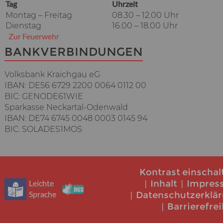
Tag
Uhrzeit
Montag – Freitag
08.30 – 12.00 Uhr
Dienstag
16.00 – 18.00 Uhr
Zur Feuerwehr
BANKVERBINDUNGEN
Volksbank Kraichgau eG
IBAN: DE56 6729 2200 0064 0112 00
BIC: GENODE61WIE
Sparkasse Neckartal-Odenwald
IBAN: DE74 6745 0048 0003 0145 94
BIC: SOLADES1MOS
Kontrast einschal
Leichte
Inhalt
Impres
Sprache
Datenschutzerklä
Barrierefrei