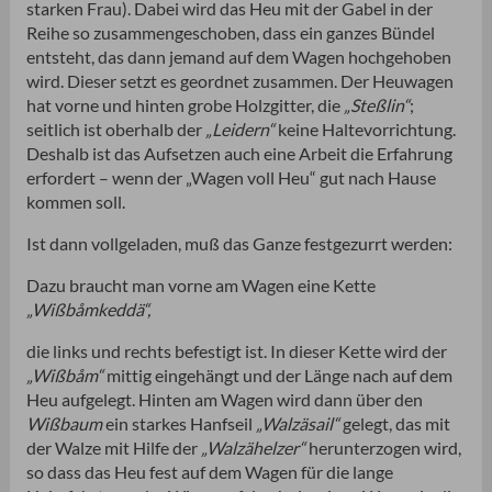
starken Frau). Dabei wird das Heu mit der Gabel in der
Reihe so zusammengeschoben, dass ein ganzes Bündel
entsteht, das dann jemand auf dem Wagen hochgehoben
wird. Dieser setzt es geordnet zusammen. Der Heuwagen
hat vorne und hinten grobe Holzgitter, die
„Steßlin“
;
seitlich ist oberhalb der
„Leidern“
keine Haltevorrichtung.
Deshalb ist das Aufsetzen auch eine Arbeit die Erfahrung
erfordert – wenn der „Wagen voll Heu“ gut nach Hause
kommen soll.
Ist dann vollgeladen, muß das Ganze festgezurrt werden:
Dazu braucht man vorne am Wagen eine Kette
„Wißbåmkeddä“,
die links und rechts befestigt ist. In dieser Kette wird der
„Wißbåm“
mittig eingehängt und der Länge nach auf dem
Heu aufgelegt. Hinten am Wagen wird dann über den
Wißbaum
ein starkes Hanfseil
„Walzäsail“
gelegt, das mit
der Walze mit Hilfe der
„Walzähelzer“
herunterzogen wird,
so dass das Heu fest auf dem Wagen für die lange