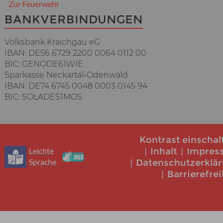
Zur Feuerwehr
BANKVERBINDUNGEN
Volksbank Kraichgau eG
IBAN: DE56 6729 2200 0064 0112 00
BIC: GENODE61WIE
Sparkasse Neckartal-Odenwald
IBAN: DE74 6745 0048 0003 0145 94
BIC: SOLADES1MOS
Kontrast einschal
Leichte
Inhalt
Impres
Sprache
Datenschutzerklä
Barrierefrei