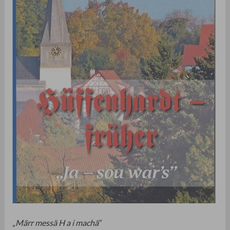
„Märr messä H a i machä“