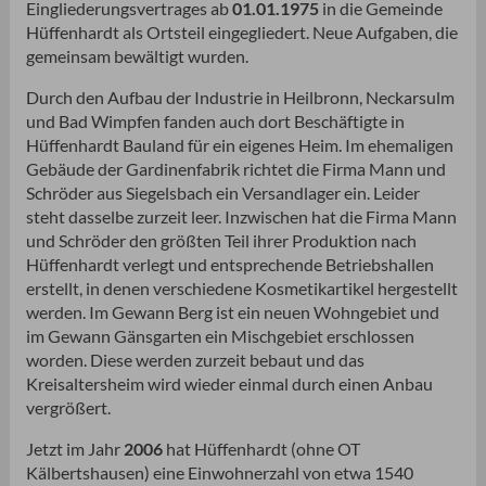
Eingliederungsvertrages ab
01.01.1975
in die Gemeinde
Hüffenhardt als Ortsteil eingegliedert. Neue Aufgaben, die
gemeinsam bewältigt wurden.
Durch den Aufbau der Industrie in Heilbronn, Neckarsulm
und Bad Wimpfen fanden auch dort Beschäftigte in
Hüffenhardt Bauland für ein eigenes Heim. Im ehemaligen
Gebäude der Gardinenfabrik richtet die Firma Mann und
Schröder aus Siegelsbach ein Versandlager ein. Leider
steht dasselbe zurzeit leer. Inzwischen hat die Firma Mann
und Schröder den größten Teil ihrer Produktion nach
Hüffenhardt verlegt und entsprechende Betriebshallen
erstellt, in denen verschiedene Kosmetikartikel hergestellt
werden. Im Gewann Berg ist ein neuen Wohngebiet und
im Gewann Gänsgarten ein Mischgebiet erschlossen
worden. Diese werden zurzeit bebaut und das
Kreisaltersheim wird wieder einmal durch einen Anbau
vergrößert.
Jetzt im Jahr
2006
hat Hüffenhardt (ohne OT
Kälbertshausen) eine Einwohnerzahl von etwa 1540