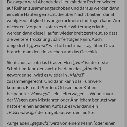
Deswegen wird Abends das Heu mit dem Rechen wieder
auf Reihen zusammengeschoben und daraus werden dann
einzelne Haufen gemacht, die über Nacht bleiben, damit
wenig Feuchtigkeit ins angetrocknete eindringen kann. Am
nächsten Morgen – sofern es die Witterung erlaubt,
werden dann diese Haufen wieder breit zerstreut, so dass
die weitere Trocknung
„därr“
erfolgen kann. Auch
umgedreht
„gwennd“
wird oft mehrmals tagsüber. Dazu
braucht man den Holzrechen und das Geschick.
Siehts aus, als ob das Gras zu Heu (
„Hai“
ist der erste
Schnitt im Jahr, der zweite ist dann das
„Åhmäd“
)
geworden sei, wird es wieder in
„Mahdä“
zusammengerecht. Und dann kann das Fuhrwerk
kommen: Ein mit Pferden, Ochsen oder Kühen
bespannter
“Haiwagä“
= ein Leiterwagen. – Wenn zuvor
der Wagen zum Mistfahren oder Ähnlichem benutzt war,
hatte er einen anderen Aufbau; es war dann ein
„Kaschdäwagä“
der umgebaut werden mußte.
Aufgeladen
„gegawld“
wird von einem Mann (oder einer