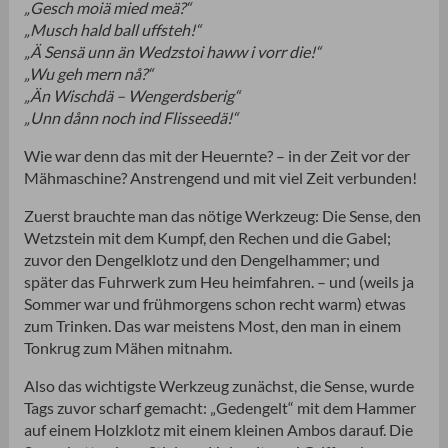
„Gesch moiä mied meä?“
„Musch hald ball uffsteh!“
„Ä Sensä unn än Wedzstoi haww i vorr die!“
„Wu geh mern nå?“
„Än Wischdä – Wengerdsberig“
„Unn dånn noch ind Flisseedä!“
Wie war denn das mit der Heuernte? – in der Zeit vor der
Mähmaschine? Anstrengend und mit viel Zeit verbunden!
Zuerst brauchte man das nötige Werkzeug: Die Sense, den
Wetzstein mit dem Kumpf, den Rechen und die Gabel;
zuvor den Dengelklotz und den Dengelhammer; und
später das Fuhrwerk zum Heu heimfahren. – und (weils ja
Sommer war und frühmorgens schon recht warm) etwas
zum Trinken. Das war meistens Most, den man in einem
Tonkrug zum Mähen mitnahm.
Also das wichtigste Werkzeug zunächst, die Sense, wurde
Tags zuvor scharf gemacht: „Gedengelt“ mit dem Hammer
auf einem Holzklotz mit einem kleinen Ambos darauf. Die