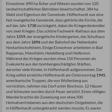
Einwohner. 890 ha Äcker und Wiesen wurden von 120
landwirtschaftlichen Betrieben bewirtschaftet. 384 ha
Wald sind Eigentum der Gemeinde. Hüffenhardt war eine
fast evangelische Gemeinde, dazu gehörte die Kirche, die
auf das Jahr
1738
zurückgeht, dabei die Kriegerdenkmäler
von zwei Kriegen. Das schöne Fachwerk-Rathaus aus dem
Jahre
1559
, der evangelische Kindergarten, das Schulhaus
aus dem Jahre
1896
und der Bahnhof der Nebenbahn
Neckarbischofsheim. Einige Einwohner arbeiteten in Bad
Rappenau, Mannheim, Heidelberg und Heilbronn.
Während des Krieges wurden etwa 150 Personen als
Evakuierte aus den bombengeschädigten Städten,
darunter viele Kinder, in Hüffenhardt aufgenommen. Der
Krieg selbst erreichte Hüffenhardt am Ostersonntag
1945
,
amerikanische Truppen, die von Wollenberg aus
vorrückten, nahmen das Dorf unter Beschuss. 12 Häuser
und Scheunen wurden durch Feuer zerstört. Einen völligen
Wandel brachte die Zuweisung von etwa 500
Heimatvertriebenen aus den deutschen Ostgebieten, die
in Hüffenhardt untergebracht werden musste. Es waren