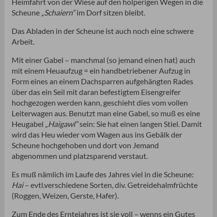
Heimfahrt von der Wiese auf den holperigen Wegen in die
Scheune
„Schaiern“
im Dorf sitzen bleibt.
Das Abladen in der Scheune ist auch noch eine schwere
Arbeit.
Mit einer Gabel – manchmal (so jemand einen hat) auch
mit einem Heuaufzug = ein handbetriebener Aufzug in
Form eines an einem Dachsparren aufgehängten Rades
über das ein Seil mit daran befestigtem Eisengreifer
hochgezogen werden kann, geschieht dies vom vollen
Leiterwagen aus. Benutzt man eine Gabel, so muß es eine
Heugabel
„Haigawl“
sein: Sie hat einen langen Stiel. Damit
wird das Heu wieder vom Wagen aus ins Gebälk der
Scheune hochgehoben und dort von Jemand
abgenommen und platzsparend verstaut.
Es muß nämlich im Laufe des Jahres viel in die Scheune:
Hai
– evtl.verschiedene Sorten, div. Getreidehalmfrüchte
(Roggen, Weizen, Gerste, Hafer).
Zum Ende des Erntejahres ist sie voll – wenns ein Gutes