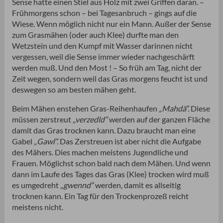
Sense hatte einen Stiel aus Holz mit zwei Griffen daran. –
Frühmorgens schon – bei Tagesanbruch – gings auf die
Wiese. Wenn möglich nicht nur ein Mann. Außer der Sense
zum Grasmähen (oder auch Klee) durfte man den
Wetzstein und den Kumpf mit Wasser darinnen nicht
vergessen, weil die Sense immer wieder nachgeschärft
werden muß. Und den Most ! – So früh am Tag, nicht der
Zeit wegen, sondern weil das Gras morgens feucht ist und
deswegen so am besten mähen geht.
Beim Mähen enstehen Gras-Reihenhaufen
„Mahdä“.
Diese
müssen zerstreut
„verzedld“
werden auf der ganzen Fläche
damit das Gras trocknen kann. Dazu braucht man eine
Gabel
„Gawl“.
Das Zerstreuen ist aber nicht die Aufgabe
des Mähers. Dies machen meistens Jugendliche und
Frauen. Möglichst schon bald nach dem Mähen. Und wenn
dann im Laufe des Tages das Gras (Klee) trocken wird muß
es umgedreht
„gwennd“
werden, damit es allseitig
trocknen kann. Ein Tag für den Trockenprozeß reicht
meistens nicht.