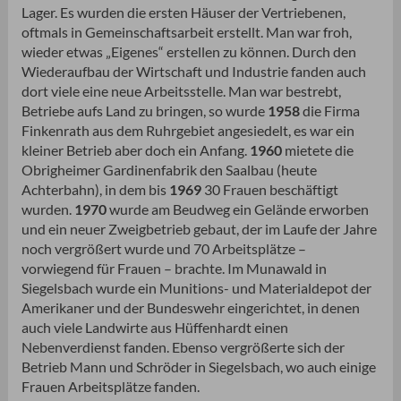
Lager. Es wurden die ersten Häuser der Vertriebenen,
oftmals in Gemeinschaftsarbeit erstellt. Man war froh,
wieder etwas „Eigenes“ erstellen zu können. Durch den
Wiederaufbau der Wirtschaft und Industrie fanden auch
dort viele eine neue Arbeitsstelle. Man war bestrebt,
Betriebe aufs Land zu bringen, so wurde
1958
die Firma
Finkenrath aus dem Ruhrgebiet angesiedelt, es war ein
kleiner Betrieb aber doch ein Anfang.
1960
mietete die
Obrigheimer Gardinenfabrik den Saalbau (heute
Achterbahn), in dem bis
1969
30 Frauen beschäftigt
wurden.
1970
wurde am Beudweg ein Gelände erworben
und ein neuer Zweigbetrieb gebaut, der im Laufe der Jahre
noch vergrößert wurde und 70 Arbeitsplätze –
vorwiegend für Frauen – brachte. Im Munawald in
Siegelsbach wurde ein Munitions- und Materialdepot der
Amerikaner und der Bundeswehr eingerichtet, in denen
auch viele Landwirte aus Hüffenhardt einen
Nebenverdienst fanden. Ebenso vergrößerte sich der
Betrieb Mann und Schröder in Siegelsbach, wo auch einige
Frauen Arbeitsplätze fanden.