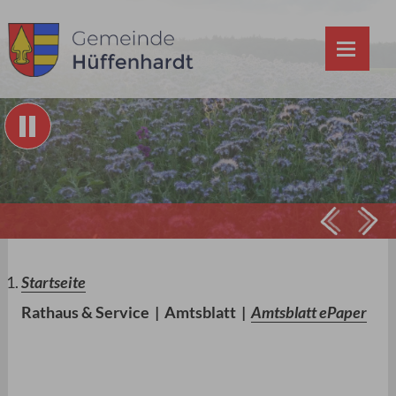
Prev
Ne
Startseite
Rathaus & Service
|
Amtsblatt
|
Amtsblatt ePaper