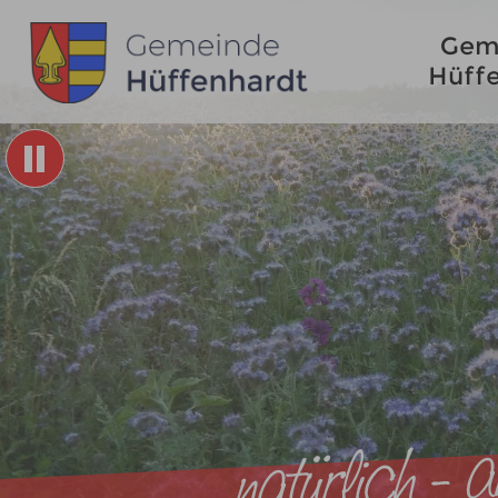
Gem
Hüff