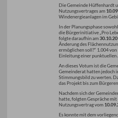
Die Gemeinde Hüffenhardt u
Nutzungsvertrages am
10.09
Windenergieanlagen im Gebie
In der Planungsphase sowohl 
die Bürgerinitiative „Pro Le
folgte daraufhin am
30.10.2
Änderung des Flächennutzung
ermöglichen soll?“ 1.004 vo
Einleitung einer punktuelle
An dieses Votum ist die Geme
Gemeinderat hatten jedoch im
Stimmungsbild zu werten. D
das Projekt bis zum Bürgeren
Nachdem sich der Gemeindera
hatte, folgten Gespräche m
Nutzungsvertrag vom
10.09
Es konnte mit dem vorliegen