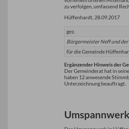
von einem offenen Miteinande
zu verfolgen, umfassend Rec
Hüffenhardt, 28.09.2017
gez.
Bürgermeister Neff und de
für die Gemeinde Hüffenha
Ergänzender Hinweis der G
Der Gemeinderat hat in sein
haben 12 anwesende Stimmber
Unterzeichnung beauftragt.
Umspannwer