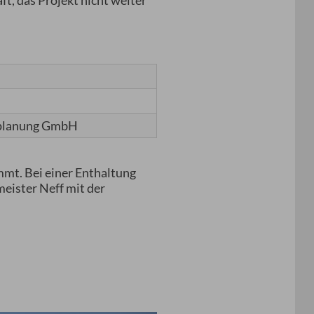
t, das Projekt nicht weiter
tplanung GmbH
mt. Bei einer Enthaltung
eister Neff mit der