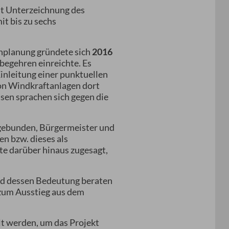
t Unterzeichnung des
t bis zu sechs
enplanung gründete sich
2016
rbegehren einreichte. Es
Einleitung einer punktuellen
on Windkraftanlagen dort
sen sprachen sich gegen die
n gebunden, Bürgermeister und
en bzw. dieses als
 darüber hinaus zugesagt,
nd dessen Bedeutung beraten
zum Ausstieg aus dem
lt werden, um das Projekt