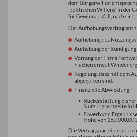
dem Bürgerwillen entsprech
‚politischen Willens‘ in de
für Gewinnausfall, nach sich
Der Aufhebungsvertrag enthä
Aufhebung des Nutzungsv
Aufhebung der Kündigung 
Vorrang der Firma Fortwe
Flächen erneut Windenergi
Regelung, dass mit dem Au
abgegolten sind.
Finanzielle Abwicklung:
Rückerstattung bishe
Nutzungsentgelte in H
Erwerb von Ergebnisse
Höhe von 160.000,00 
Die Vertragsparteien sehen 