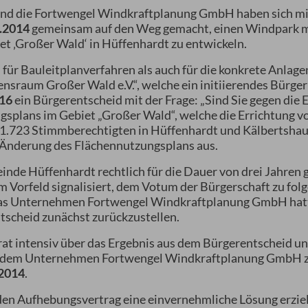
nd die Fortwengel Windkraftplanung GmbH haben sich mi
.2014
gemeinsam auf den Weg gemacht, einen Windpark mi
t ‚Großer Wald‘ in Hüffenhardt zu entwickeln.
für Bauleitplanverfahren als auch für die konkrete Anlag
bensraum Großer Wald e.V.“, welche ein initiierendes Bürge
016
ein Bürgerentscheid mit der Frage: „Sind Sie gegen die 
splans im Gebiet „Großer Wald“, welche die Errichtung v
n 1.723 Stimmberechtigten in Hüffenhardt und Kälbertshau
n Änderung des Flächennutzungsplans aus.
inde Hüffenhardt rechtlich für die Dauer von drei Jahre
 Vorfeld signalisiert, dem Votum der Bürgerschaft zu folg
as Unternehmen Fortwengel Windkraftplanung GmbH hatte
tscheid zunächst zurückzustellen.
t intensiv über das Ergebnis aus dem Bürgerentscheid u
it dem Unternehmen Fortwengel Windkraftplanung GmbH 
.2014
.
den Aufhebungsvertrag eine einvernehmliche Lösung erzie