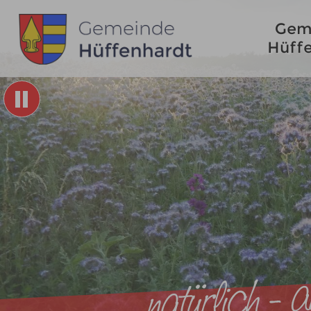
Gem
Hüff