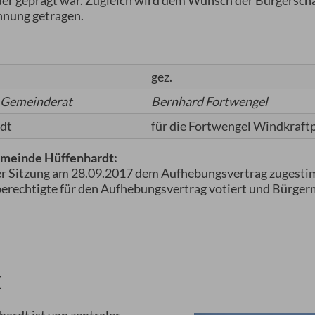
r geprägt war. Zugleich wird dem Wunsch der Bürgerschaf
hnung getragen.
gez.
r Gemeinderat
Bernhard Fortwengel
rdt
für die Fortwengel Windkraf
emeinde Hüffenhardt:
er Sitzung am 28.09.2017 dem Aufhebungsvertrag zugestim
echtigte für den Aufhebungsvertrag votiert und Bürgerm
k