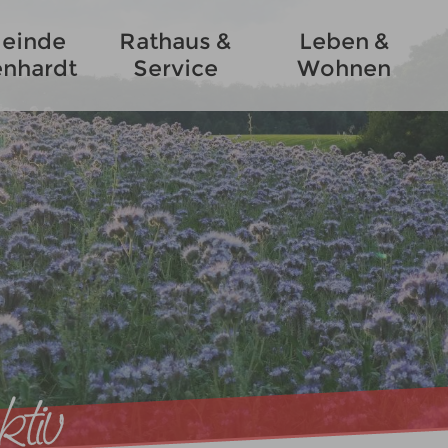
einde
Rathaus &
Leben &
enhardt
Service
Wohnen