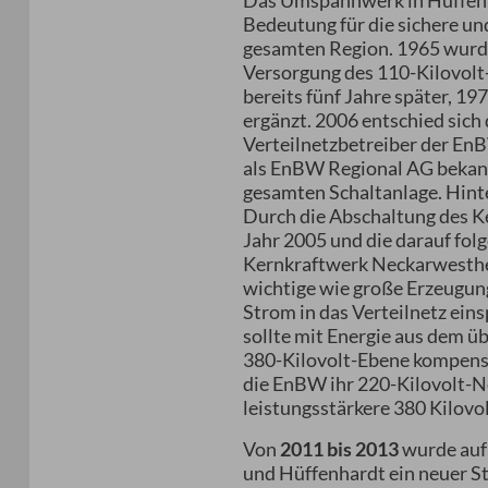
Das Umspannwerk in Hüffenha
Bedeutung für die sichere un
gesamten Region. 1965 wur
Versorgung des 110-Kilovolt-
bereits fünf Jahre später, 1
ergänzt. 2006 entschied sich
Verteilnetzbetreiber der En
als EnBW Regional AG bekann
gesamten Schaltanlage. Hint
Durch die Abschaltung des 
Jahr 2005 und die darauf fol
Kernkraftwerk Neckarwesthe
wichtige wie große Erzeugung
Strom in das Verteilnetz eins
sollte mit Energie aus dem ü
380-Kilovolt-Ebene kompensi
die EnBW ihr 220-Kilovolt-Ne
leistungsstärkere 380 Kilovo
Von
2011 bis 2013
wurde auf
und Hüffenhardt ein neuer St