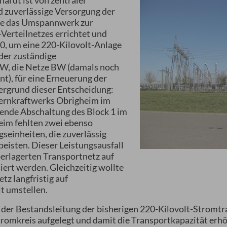
rdt ist von zentraler
d zuverlässige Versorgung der
de das Umspannwerk zur
Verteilnetzes errichtet und
970, um eine 220-Kilovolt-Anlage
 der zuständige
BW, die Netze BW (damals noch
t), für eine Erneuerung der
ergrund dieser Entscheidung:
Kernkraftwerks Obrigheim im
gende Abschaltung des Block 1 im
im fehlten zwei ebenso
seinheiten, die zuverlässig
peisten. Dieser Leistungsausfall
berlagerten Transportnetz auf
ert werden. Gleichzeitig wollte
tz langfristig auf
lt umstellen.
 der Bestandsleitung der bisherigen 220-Kilovolt-Stromt
romkreis aufgelegt und damit die Transportkapazität erhö