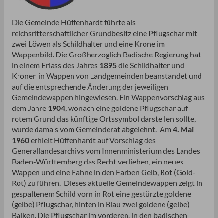
Die Gemeinde Hüffenhardt führte als
reichsritterschaftlicher Grundbesitz eine Pflugschar mit
zwei Löwen als Schildhalter und eine Krone im
Wappenbild. Die Großherzoglich Badische Regierung hat
in einem Erlass des Jahres
1895
die Schildhalter und
Kronen in Wappen von Landgemeinden beanstandet und
auf die entsprechende Änderung der jeweiligen
Gemeindewappen hingewiesen. Ein Wappenvorschlag aus
dem Jahre
1904
, wonach eine goldene Pflugschar auf
rotem Grund das künftige Ortssymbol darstellen sollte,
wurde damals vom Gemeinderat abgelehnt. Am
4. Mai
1960
erhielt Hüffenhardt auf Vorschlag des
Generallandesarchivs vom Innenministerium des Landes
Baden-Württemberg das Recht verliehen, ein neues
Wappen und eine Fahne in den Farben Gelb, Rot (Gold-
Rot) zu führen. Dieses aktuelle Gemeindewappen zeigt in
gespaltenem Schild vorn in Rot eine gestürzte goldene
(gelbe) Pflugschar, hinten in Blau zwei goldene (gelbe)
Balken. Die Pflugschar im vorderen, in den badischen