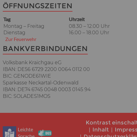
ÖFFNUNGSZEITEN
Tag
Uhrzeit
Montag – Freitag
08.30 – 12.00 Uhr
Dienstag
16.00 – 18.00 Uhr
Zur Feuerwehr
BANKVERBINDUNGEN
Volksbank Kraichgau eG
IBAN: DE56 6729 2200 0064 0112 00
BIC: GENODE61WIE
Sparkasse Neckartal-Odenwald
IBAN: DE74 6745 0048 0003 0145 94
BIC: SOLADES1MOS
Kontrast einschal
Leichte
Inhalt
Impres
Sprache
Datenschutzerklä