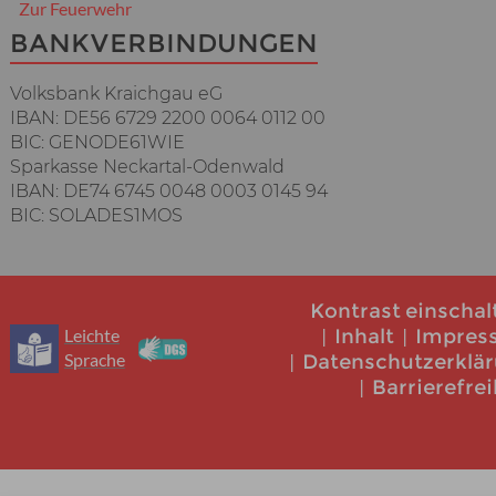
Zur Feuerwehr
BANKVERBINDUNGEN
Volksbank Kraichgau eG
IBAN: DE56 6729 2200 0064 0112 00
BIC: GENODE61WIE
Sparkasse Neckartal-Odenwald
IBAN: DE74 6745 0048 0003 0145 94
BIC: SOLADES1MOS
Kontrast einschal
Leichte
Inhalt
Impres
Sprache
Datenschutzerklä
Barrierefrei