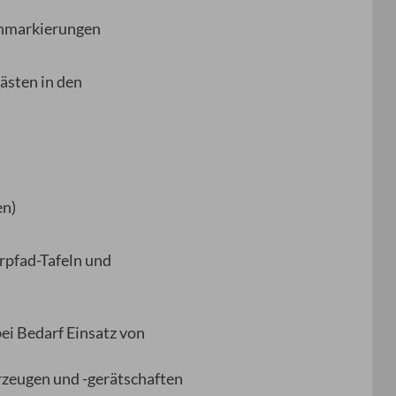
denmarkierungen
ästen in den
en)
rpfad-Tafeln und
ei Bedarf Einsatz von
rzeugen und -gerätschaften