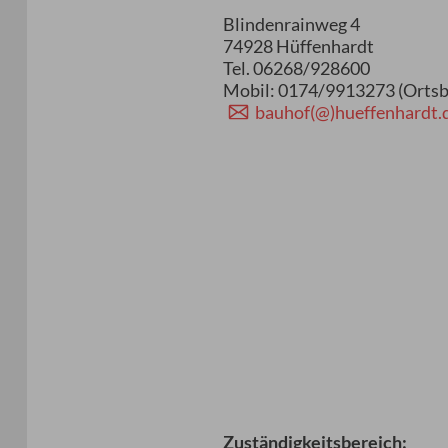
Blindenrainweg 4
74928 Hüffenhardt
Tel. 06268/928600
Mobil: 0174/9913273 (Orts
bauhof(@)hueffenhardt.
Zuständigkeitsbereich: