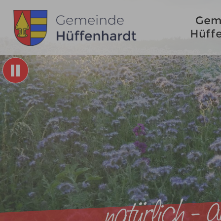
Gem
Hüff