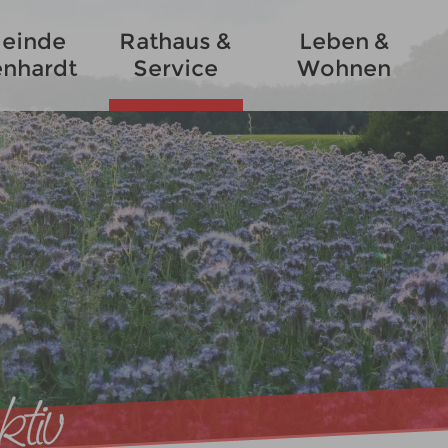
einde
Rathaus &
Leben &
enhardt
Service
Wohnen