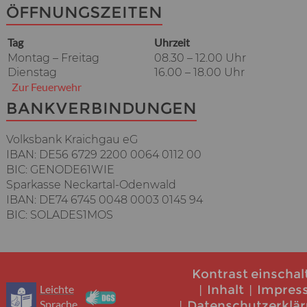
ÖFFNUNGSZEITEN
Tag
Uhrzeit
Montag – Freitag
08.30 – 12.00 Uhr
Dienstag
16.00 – 18.00 Uhr
Zur Feuerwehr
BANKVERBINDUNGEN
Volksbank Kraichgau eG
IBAN: DE56 6729 2200 0064 0112 00
BIC: GENODE61WIE
Sparkasse Neckartal-Odenwald
IBAN: DE74 6745 0048 0003 0145 94
BIC: SOLADES1MOS
Kontrast einschal
Leichte
Inhalt
Impres
Sprache
Datenschutzerklä