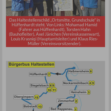
Das Haltestellenschild „Ortsmitte, Grundschule“ in
Hüffenhardt steht. Von Links: Mohamad Hamid
(Fahrer aus Hüffenhardt), Torsten Hahn
(Bauhofleiter), Axel Jänichen (Vereinskassenwart),
Louis Krasniqi (Hauptamtsleiter) und Klaus Ries-
Müller (Vereinsvorsitzender).