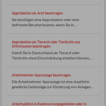
mit Arzneimitteln organisiert die
als Zusatzangebot zu verstehen.
Landesapothekerkammer Baden-Württemberg in
folgenden Fällen einen Notdienst: Keine
Approbation als Arzt beantragen
Landesapothekerkammer Baden-Württemberg
Sie benötigen eine Approbation oder eine
Villastraße 1 70190 Stuttgart 3. telefonisch unter
befristete Berufserlaubnis, wenn Sie in
Deutschland als Ärztin oder Arzt tätig sein
möchten. das Regierungspräsidium Stuttgart
Stellen Sie den Antrag auf die Approbation
Approbation als Tierarzt oder Tierärztin aus
schriftlich. Das jeweilige Antragsformular können
Drittstaaten beantragen
Sie im Internet herunterladen. keine
Damit Sie in Deutschland als Tierarzt oder
Tierärztin ohne Einschränkung arbeiten können,
brauchen Sie die Approbation. Wenn Ihre
Berufsqualifikation aus der EU, dem EWR oder
Schweiz stammt, gelten andere Regelungen. Den
Arbeitnehmer-Sparzulage beantragen
Antrag für das Verfahren können Sie auch aus dem
Die Arbeitnehmer-Sparzulage ist eine staatliche
Ausland stellen. Rechtsbehelf
gewährte Geldzulage zur Förderung von Anlagen
zur Vermögensbildung bei Arbeitnehmerinnen und
Arbeitnehmern. Sie ist eine staatliche Prämie für
vermögenswirksame Leistungen. Die
Arbeitsplätze in Radonvorsorgegebieten oder in