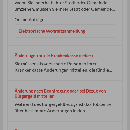
forstwirtschaftlichen Betrieben, anderen privaten
Wenn Sie innerhalb Ihrer Stadt oder Gemeinde
Grundeigentümerinnen und
umziehen, müssen Sie Ihrer Stadt oder Gemeinde
Grundstückseigentümern oder Kommunen
Ihre neue Adresse mitteilen. Sie ziehen innerhalb
umgesetzt werden. Diese Maßnahmen werden in
Online-Anträge:
derselben Kommune (Stadt oder Gemeinde) um.
einem speziellen Verzeichnis gespeichert. Später
die Meldebehörde Ihres Wohnorts Meldebehörde
Elektronische Wohnsitzanmeldung
können sie als Ausgleich für eigene Eingriffe in die
ist Bearbeitung in der Regel sofort vor Ort Keiner
Natur genutzt oder an andere verkauft werden.
Änderungen an die Krankenkasse melden
Sie müssen als versicherte Personen Ihrer
Krankenkasse Änderungen mitteilen, die für die
Feststellung der Versicherungs- und
Beitragspflicht erforderlich sind. In ihren
Lebensverhältnissen hat sich etwas geändert und
Änderung nach Beantragung oder bei Bezug von
das hat Einfluss auf das Versicherungsverhältnis.
Bürgergeld mitteilen
Ihre Krankenkasse Keine keine
Während des Bürgergeldbezugs ist das Jobcenter
über bestimmte Änderungen in den
persönlichen/finanziellen Verhältnissen zu
informieren. Wer Bürgergeld bezieht, muss das
Jobcenter unverzüglich über Veränderungen der