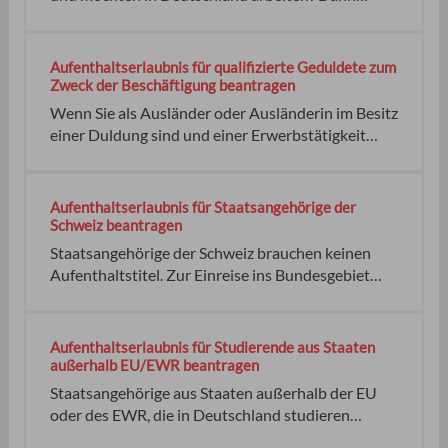
benötigen Sie Das gilt auch für sonstige
Angehörige des Europäischen Wirtschaftsraums
(EWR) sowie für Staatsangehörige der Schweiz.
Aufenthaltserlaubnis für qualifizierte Geduldete zum
keine Aufenthaltsgesetz (AufenthG):
Zweck der Beschäftigung beantragen
Wenn Sie als Ausländer oder Ausländerin im Besitz
einer Duldung sind und einer Erwerbstätigkeit
nachgehen beziehungsweise nachgehen möchten,
kann Ihnen unter bestimmten Voraussetzungen
eine Aufenthaltserlaubnis erteilt werden.
Aufenthaltserlaubnis für Staatsangehörige der
Voraussetzungen für die Aufenthaltserlaubnis
Schweiz beantragen
sind: die Ausländerbehörde
Staatsangehörige der Schweiz brauchen keinen
Aufenthaltstitel. Zur Einreise ins Bundesgebiet
Wenn sie eine Aufenthaltserlaubnis beantragen,
kann ihnen eine solche ausgestellt werden. Dies ist
aber nicht zwingend erforderlich. Sie müssen den
Aufenthaltserlaubnis für Studierende aus Staaten
Antrag bei der zuständigen Ausländerbehörde
außerhalb EU/EWR beantragen
stellen. keine
Staatsangehörige aus Staaten außerhalb der EU
oder des EWR, die in Deutschland studieren
möchten, benötigen in der Regel eine