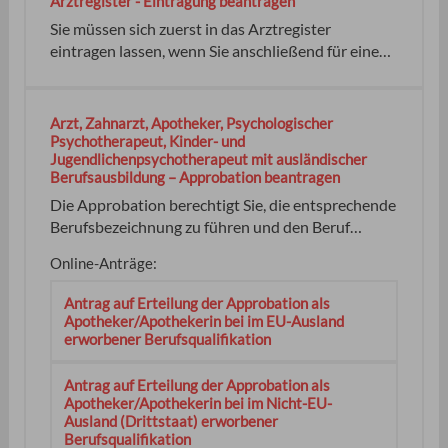
Arztregister - Eintragung beantragen
daher von einem Arzt oder einer Ärztin gründlich
Sie müssen sich zuerst in das Arztregister
auf ihren Gesundheitszustand untersuchen lassen.
eintragen lassen, wenn Sie anschließend für eine
Die Untersuchung soll gewährleisten, dass die
ärztliche oder psychotherapeutische Tätigkeit
Jugendlichen nicht mit Arbeiten beschäftigt
zugelassen werden möchten. Sie müssen Für eine
werden, denen sie gesundheitlich oder
Eintragung als Psychotherapeutin oder
Arzt, Zahnarzt, Apotheker, Psychologischer
entwicklungsmäßig nicht gewachsen sind.
Psychotherapeut müssen Sie Keine keine keiner
Psychotherapeut, Kinder- und
Jugendlichenpsychotherapeut mit ausländischer
Berufsausbildung – Approbation beantragen
Die Approbation berechtigt Sie, die entsprechende
Berufsbezeichnung zu führen und den Beruf
auszuüben. Sie können unter Umständen auch
Online-Anträge:
zunächst eine zeitlich und fachlich eingeschränkte
Berufserlaubnis erhalten.
Antrag auf Erteilung der Approbation als
Landesanerkennungsstelle für Gesundheitsberufe
Apotheker/Apothekerin bei im EU-Ausland
(LAfG) im Regierungspräsidium Stuttgart
erworbener Berufsqualifikation
Antrag auf Erteilung der Approbation als
Apotheker/Apothekerin bei im Nicht-EU-
Ausland (Drittstaat) erworbener
Berufsqualifikation