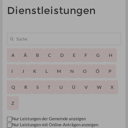
Dienstleistungen
A
Ä
B
C
D
E
F
G
H
I
J
K
L
M
N
O
Ö
P
Q
R
S
T
U
Ü
V
W
X
Z
Nur Leistungen der Gemeinde anzeigen
Nur Leistungen mit Online-Anträgen anzeigen