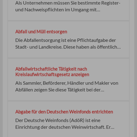
Als Unternehmen müssen Sie bestimmte Register-
durch die Abfallerzeugernummer erfüllt. Nutzen
und Nachweispflichten im Umgang mit
Sie hierzu die Leistung "Abfallerzeugernummer
gefährlichen Abfällen beachten. Wenn Sie im Jahr
beantragen". Dort finden Sie auch weitere
insgesamt mehr als 2 Tonnen gefährlichen Abfall zu
Informationen sowie Ansprechpartner.
entsorgen haben, benötigen Sie eine
Abfall und Müll entsorgen
Abfallerzeugernummer. Die
Die Abfallentsorgung ist eine Pflichtaufgabe der
Abfallerzeugernummer keine keine 1 bis 4 Wochen
Stadt- und Landkreise. Diese haben als öffentlich-
rechtliche Entsorgungsträger für ihr Gebiet in
eigener Zuständigkeit Regelungen getroffen. Diese
können sich von Kommune zu Kommune
Abfallwirtschaftliche Tätigkeit nach
unterscheiden. Abfallwirtschaftsamt oder
Kreislaufwirtschaftsgesetz anzeigen
Abfallwirtschaftsbetrieb:
Als Sammler, Beförderer, Händler und Makler von
Abfällen zeigen Sie diese Tätigkeit bei der
zuständigen Behörde an. Wenn Sie diese Tätigkeit
mit gefährlichen Abfällen durchführen und von der
Erlaubnispflicht befreit sind, müssen Sie
Abgabe für den Deutschen Weinfonds entrichten
zusätzliche Unterlagen Ihrer Anzeige beifügen.
Der Deutsche Weinfonds (AdöR) ist eine
Haben Sie Ihre Tätigkeit bereits angezeigt und Ihre
Einrichtung der deutschen Weinwirtschaft. Er
Angaben haben sich wesentlich geändert, so
fördert Qualität und Absatz des Weines durch
müssen Sie die Anzeige erneut erstatten. Die