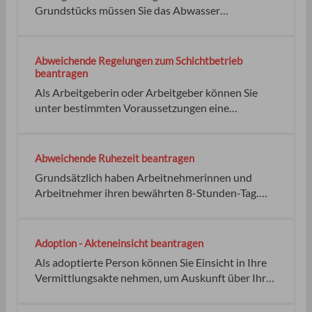
Wasserbehörde Keine kein
Grundstücks müssen Sie das Abwasser
ordnungsgemäß entsorgen. Das bedeutet, dass Sie
das Abwasser über einen
Grundstücksentwässerungskanal an die
Abweichende Regelungen zum Schichtbetrieb
öffentliche Kanalisation anschließen müssen.
beantragen
Ausnahme hiervon kann das anfallende
Als Arbeitgeberin oder Arbeitgeber können Sie
Regenwasser sein. Abwasser ist
unter bestimmten Voraussetzungen eine
Bewilligung für längere tägliche Arbeitszeiten für
Ihre Beschäftigten beantragen. Die Bewilligung ist
gesetzlich vorgesehen für: Stadt- oder Landkreis
Abweichende Ruhezeit beantragen
Die Nacht- und Schichtarbeit ist im
Grundsätzlich haben Arbeitnehmerinnen und
Arbeitszeitgesetz geregelt.
Arbeitnehmer ihren bewährten 8-Stunden-Tag.
Nach Feierabend besteht Anspruch auf eine
ununterbrochene Ruhezeit von 11 Stunden. Unter
bestimmten Voraussetzungen können Sie sich als
Adoption - Akteneinsicht beantragen
Arbeitgeberin oder Arbeitgeber für
Als adoptierte Person können Sie Einsicht in Ihre
Arbeitnehmende in Ihrem Unternehmen
Vermittlungsakte nehmen, um Auskunft über Ihre
abweichende Ruhezeiten von
Herkunft und Lebensgeschichte zu erhalten. Dies
arbeitszeitrechtlichen Vorschriften von der jeweils
gilt nur, wenn nicht Interessen anderer Betroffener,