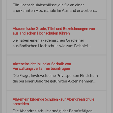
anerkennen lassen.
Für Hochschulabschlüsse, die Sie an einer
anerkannten Hochschule im Ausland erworben
haben, gilt: Dabei können Sie den akademischen
Grad in den folgenden Formen darstellen: Ist der
ausländische Abschluss dem deutschen
Akademische Grade, Titel und Bezeichnungen von
gleichwertig , erfolgt diese Umwandlung. Keine
ausländischen Hochschulen führen
Keine Keine Widerspruch
Sie haben einen akademischen Grad einer
ausländischen Hochschule wie zum Beispiel
licencjat, inzener, kandidat-nauk, den Sie in
Deutschland führen möchten? Sie können auf die
Angabe der verleihenden Hochschule verzichten,
Akteneinsicht in und außerhalb von
wenn Sie den Grad erworben haben: Hinweis zum
Verwaltungsverfahren beantragen
Brexit: Keine Keine Keine
Die Frage, inwieweit eine Privatperson Einsicht in
die bei einer Behörde geführten Akten nehmen
kann, stellt sich vor allem dann, wenn die Person in
einem sie betreffenden Verwaltungsverfahren als
Antragstellerin oder Antragsteller oder sonst
Allgemein bildende Schulen - zur Abendrealschule
Beteiligte oder Beteiligter klären will, welchen
anmelden
Sachverhalt eine Behörde ihrer Entscheidung
Die Abendrealschule ermöglicht Berufstätigen