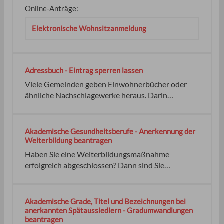
ändern lassen. Falls Sie einen Hauptwohnsitz
Online-Anträge:
haben, müssen Sie für die Adressänderung auf
Ihrer eID-Karte, zu der für Sie zuständigen eID-
Elektronische Wohnsitzanmeldung
Karte-Behörde am Ort Ihres Hauptwohnsitzes
gehen. oder
Adressbuch - Eintrag sperren lassen
Viele Gemeinden geben Einwohnerbücher oder
ähnliche Nachschlagewerke heraus. Darin
erscheinen Informationen wie Ihr Name, ein
Doktorgrad und Ihre Anschrift. Sie können der
Veröffentlichung Ihrer Daten widersprechen. Ihren
Akademische Gesundheitsberufe - Anerkennung der
Widerspruch brauchen Sie nicht begründen.
Weiterbildung beantragen
Eintrag in einem Adressbuch keine
Haben Sie eine Weiterbildungsmaßnahme
erfolgreich abgeschlossen? Dann sind Sie
üblicherweise zum Führen einer
Weiterbildungsbezeichnung berechtigt, zum
Beispiel einer Facharztbezeichnung. Bevor Sie eine
Akademische Grade, Titel und Bezeichnungen bei
solche Bezeichnung führen dürfen, müssen Sie sie
anerkannten Spätaussiedlern - Gradumwandlungen
beantragen
von der zuständigen Heilberufe-Kammer