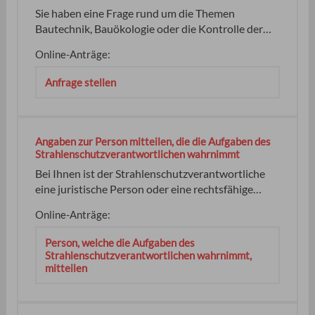
Bereichen Bodenschutz und Altlasten anerkannt
Sie haben eine Frage rund um die Themen
zu werden, müssen Sie folgende Eigenschaften
Bautechnik, Bauökologie oder die Kontrolle der
erfüllen:
Energieeinsparung? Stellen Sie hier der
Online-Anträge:
Landesstelle für Bautechnik online Ihre Frage. Die
Landesstelle für Bautechnik: keine keine keine kein
Anfrage stellen
Landesbauordnung für Baden-Württemberg
(LBO):
Angaben zur Person mitteilen, die die Aufgaben des
Strahlenschutzverantwortlichen wahrnimmt
Bei Ihnen ist der Strahlenschutzverantwortliche
eine juristische Person oder eine rechtsfähige
Personengesellschaft und das
Online-Anträge:
vertretungsberechtigte Organ besteht, wie bei
Gemeinschaftspraxen, aus mehreren Mitgliedern
Person, welche die Aufgaben des
oder es sind, wie bei sonstigen
Strahlenschutzverantwortlichen wahrnimmt,
Personenvereinigungen, mehrere
mitteilen
vertretungsberechtigte Personen vorhanden.