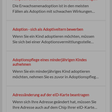
benötigen, können Sie diese beantragen. keine
Die Erwachsenenadoption ist in den meisten
keine keine keine keiner
Fällen als Adoption mit schwachen Wirkungen
vorgesehen. Zum Beispiel werden die Kinder des
Angenommenen zwar Enkel des Annehmenden,
nicht aber Neffen oder Nichten von dessen
Adoption - sich als Adoptiveltern bewerben
Geschwistern. Dies kann beispielsweise
Wenn Sie ein Kind adoptieren möchten, müssen
anzunehmen sein, wenn keine keiner
Sie sich bei einer Adoptionsvermittlungsstelle
bewerben. Das Adoptivkind sollte in einem
stabilen sozialen Umfeld aufwachsen können. Die
Adoptionsvermittlungsstellen der Jugendämter
Adoptionspflege eines minderjährigen Kindes
und in freier Trägerschaft Keine In der Regel:
aufnehmen
Wenn Sie ein minderjähriges Kind adoptieren
möchten, nehmen Sie es zuvor in Adoptionspflege.
Diese Vorbereitungszeit soll die Prognose
erleichtern, ob ein Eltern-Kind-Verhältnis
entstehen wird. Die Adoptionspflege ist gesetzlich
Adressänderung auf der eID-Karte beantragen
vorgeschrieben. Bei Beginn der Adoptionspflege
Wenn sich Ihre Adresse geändert hat, müssen Sie
muss gewährleistet sein:
Ihre Adresse auch auf dem Chip Ihrer eID-Karte