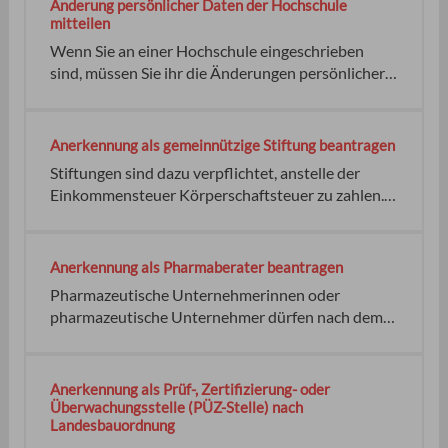
Änderung persönlicher Daten der Hochschule
persönlichen und/oder finanziellen
mitteilen
Lebensumstände informieren. Jobcenter keine
Wenn Sie an einer Hochschule eingeschrieben
kein
sind, müssen Sie ihr die Änderungen persönlicher
Daten sofort mitteilen. Das gilt besonders, wenn
Sie wichtige Mitteilungen von der Hochschule
erwarten wie beispielweise
Anerkennung als gemeinnützige Stiftung beantragen
Immatrikulationsbogen, Prüfungsmitteilungen.
Stiftungen sind dazu verpflichtet, anstelle der
Keine keine Keine
Einkommensteuer Körperschaftsteuer zu zahlen.
Keine Steuerzahlungspflichten entstehen in der
Regel bei gemeinnützigen Stiftungen.
Gemeinnützig bedeutet: Für die Stiftung muss eine
Anerkennung als Pharmaberater beantragen
Satzung vorliegen. keine Kopien keine Bürgerliches
Pharmazeutische Unternehmerinnen oder
Gesetzbuch (BGB):
pharmazeutische Unternehmer dürfen nach dem
Arzneimittelrecht nur Personen mit
entsprechender Sachkenntnis beauftragen, um
hauptberuflich Angehörige von Heilberufen über
Anerkennung als Prüf-, Zertifizierung- oder
Arzneimittel fachlich zu informieren. Bei diesen
Überwachungsstelle (PÜZ-Stelle) nach
Landesbauordnung
Sachverständigen handelt es sich um