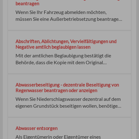
vorhaben, keine die untere Baurechtsbehörde
beantragen
Untere Baurechtsbehörde ist keine
Wenn Sie Ihr Fahrzeug abmelden möchten,
müssen Sie eine Außerbetriebsetzung beantragen.
Dies gilt auch für Anhänger. Nachdem Sie das
Fahrzeug abgemeldet haben, dürfen Sie es im
Straßenverkehr nicht mehr bewegen und auch
Abschriften, Ablichtungen, Vervielfältigungen und
nicht auf öffentlichen Flächen abstellen. keine
Negative amtlich beglaubigen lassen
Widerspruch
Mit der amtlichen Beglaubigung bestätigt die
Behörde, dass die Kopie mit dem Original
übereinstimmt. Kopien können sein: Die
zuständige Stelle beglaubigt die Kopie durch einen
Beglaubigungsvermerk. Dieser muss folgende
Abwasserbeseitigung - dezentrale Beseitigung von
Angaben enthalten: keine Bei den zuständigen
Regenwasser beantragen oder anzeigen
Behörden erfragen keiner
Wenn Sie Niederschlagswasser dezentral auf dem
eigenen Grundstück beseitigen wollen, benötigen
Sie dafür eine wasserrechtliche Erlaubnis. Nur in
bestimmten Fällen ist dies erlaubnisfrei möglich.
beseitigen. Eine Erlaubnis benötigen Sie
Abwasser entsorgen
Ausnahmen sind möglich. die untere
Als Eigentümerin oder Eigentümer eines