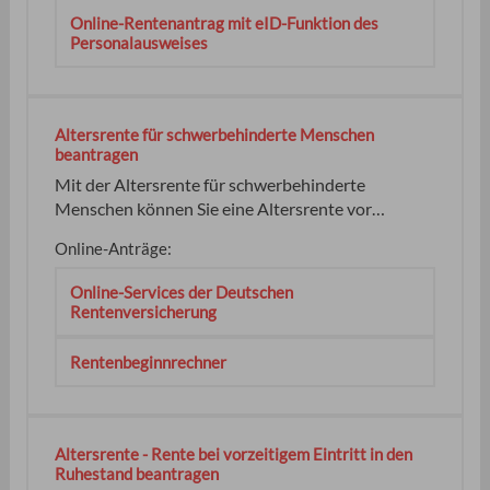
Altersrente für besonders langjährig Versicherte
Online-Rentenantrag mit eID-Funktion des
können Sie nicht vorzeitig in Anspruch nehmen –
Personalausweises
auch nicht mit Abschlägen. keine
Altersrente für schwerbehinderte Menschen
beantragen
Mit der Altersrente für schwerbehinderte
Menschen können Sie eine Altersrente vor
Erreichen der Regelaltersgrenze ohne oder mit
Online-Anträge:
einem Abschlag bis zu 10,8 Prozent erhalten. Sie
haben Schwerbehinderte Menschen sind alle
Online-Services der Deutschen
Personen mit einem Grad der Behinderung (GdB)
Rentenversicherung
von mindestens 50. keine kein
Rentenbeginnrechner
Altersrente - Rente bei vorzeitigem Eintritt in den
Ruhestand beantragen