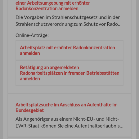
Arbeitnehmer-Sparzulage beträgt beim Hinweis:
einer Arbeitsumgebung mit erhöhter
Radonkonzentration anmelden
Hinweis: keine keine
Die Vorgaben im Strahlenschutzgesetz und in der
Strahlenschutzverordnung zum Schutz vor Radon
an Arbeitsplätzen in Innenräumen gelten für Sie,
Online-Anträge:
wenn Sie Melden Sie als verantwortliche Person
Ihre gemessenen Arbeitsplätze beim zuständigen
Arbeitsplatz mit erhöhter Radonkonzentration
Regierungspräsidium an, wenn kein
anmelden
Betätigung an angemeldeten
Radonarbeitsplätzen in fremden Betriebsstätten
anmelden
Arbeitsplatzsuche im Anschluss an Aufenthalte im
Bundesgebiet
Als Angehöriger aus einem Nicht-EU- und Nicht-
EWR-Staat können Sie eine Aufenthaltserlaubnis
für bis zu 18 Monate zur Suche nach einem