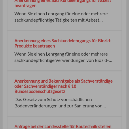
Anerkennung eines Sachkundelehrgangs für Asbest
beantragen
Wenn Sie einen Lehrgang für eine oder mehrere
sachkundepflichtige Tätigkeiten mit Asbest
anbieten wollen, müssen Sie den Lehrgang bei der
zuständigen Behörde anerkennen lassen. Hierbei
kann es sich auch um Gewerke-spezifische
Anerkennung eines Sachkundelehrgangs für Biozid-
Lehrgänge handeln. keine EUR 100,00 bis EUR
Produkte beantragen
500,00 keine
Wenn Sie einen Lehrgang für eine oder mehrere
sachkundepflichtige Verwendungen von Biozid-
Produkten anbieten wollen, müssen Sie den
Lehrgang vorher bei der zuständigen Stelle
anerkennen lassen. verwendet werden. Das für den
Anerkennung und Bekanntgabe als Sachverständige
Sitz des Lehrgangsanbieters örtlich zuständige
oder Sachverständiger nach § 18
Bundesbodenschutzgesetz
Regierungspräsidium. keine
Das Gesetz zum Schutz vor schädlichen
Bodenveränderungen und zur Sanierung von
Altlasten (BBodSchG) sieht an mehreren Stellen
vor, Sachverständige einzubeziehen. Um als
Sachverständige oder Sachverständiger in den
Anfrage bei der Landesstelle für Bautechnik stellen