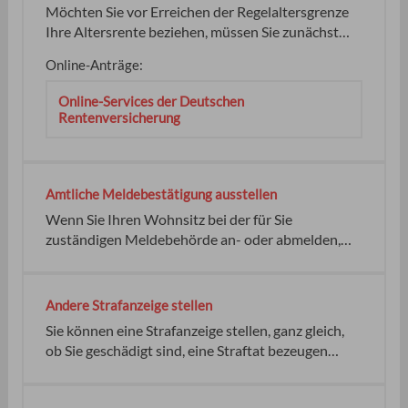
Möchten Sie vor Erreichen der Regelaltersgrenze
Ihre Altersrente beziehen, müssen Sie zunächst
Ihre Rente beim zuständigen
Online-Anträge:
Rentenversicherungsträger beantragen. Beachten
Sie, dass Sie mit Abzügen bei der
Online-Services der Deutschen
Rentenauszahlung rechnen müssen.
Rentenversicherung
Voraussetzungen sind: Im Beratungsgespräch
können Sie klären,
Amtliche Meldebestätigung ausstellen
Wenn Sie Ihren Wohnsitz bei der für Sie
zuständigen Meldebehörde an- oder abmelden,
erhalten Sie als Nachweis eine amtliche
Meldebestätigung. Sie können die amtliche
Meldebestätigung nicht beantragen. Nur wenn Sie
Andere Strafanzeige stellen
Ihren Wohnsitz an- oder abmelden wird Ihnen die
Sie können eine Strafanzeige stellen, ganz gleich,
Meldebestätigung ausgehändigt. keine
ob Sie geschädigt sind, eine Straftat bezeugen
können oder unbeteiligt sind. Eine schnelle
Bearbeitung wird durch die Auswahl des