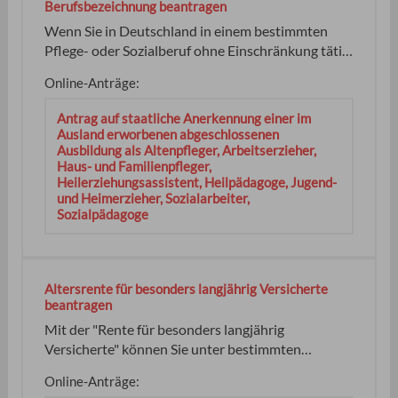
Berufsbezeichnung beantragen
Wenn Sie in Deutschland in einem bestimmten
Pflege- oder Sozialberuf ohne Einschränkung tätig
sein wollen, brauchen Sie eine staatliche Erlaubnis.
Online-Anträge:
Die Erlaubnis berechtigt Sie, die entsprechende
Berufsbezeichnung zu führen und den Beruf
Antrag auf staatliche Anerkennung einer im
auszuüben. Die Erlaubnis benötigen Sie für
Ausland erworbenen abgeschlossenen
folgende Berufe:
Ausbildung als Altenpfleger, Arbeitserzieher,
Haus- und Familienpfleger,
Heilerziehungsassistent, Heilpädagoge, Jugend-
und Heimerzieher, Sozialarbeiter,
Sozialpädagoge
Altersrente für besonders langjährig Versicherte
beantragen
Mit der "Rente für besonders langjährig
Versicherte" können Sie unter bestimmten
Voraussetzungen eine Rente vor Erreichen der
Online-Anträge:
Regelaltersgrenze erhalten. Hinweis: Die