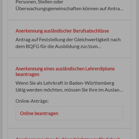
Pharmaberaterinnen und Pharmaberater.
Personen, Stellen oder
Überwachungsgemeinschaften können auf Antrag
als Prüf-, Überwachungs- oder
Zertifizierungsstelle (PÜZ-Stelle) für Bauprodukte
anerkannt werden. Die Anerkennung ist möglich
Anerkennung ausländischer Berufsabschlüsse
als: für dasselbe Produkt beziehungsweise
Antrag auf Feststellung der Gleichwertigkeit nach
denselben Produkt- oder Anforderungsbereich
dem BQFG für die Ausbildung zur/zum
anerkannt werden.
Notarfachangestellten sowie die Fortbildungen
zur/zum Notarfachassistent/in und zur/zum
Notarfachwirt/in Voraussetzung für die
Anerkennung eines ausländischen Lehrerdiploms
Bearbeitung Ihres Antrags ist zudem die Zahlung
beantragen
der Verwaltungsgebühr. keine
Wenn Sie als Lehrkraft in Baden-Württemberg
tätig werden möchten, müssen Sie Ihre im Ausland
erworbenen Abschlüsse vorher anerkennen lassen.
Online-Anträge:
Im Anerkennungsverfahren werden Ihre
individuellen Qualifi­kationen mit einer baden-
Online beantragen
württembergischen Lehramtsausbildung
verglichen. keine keine