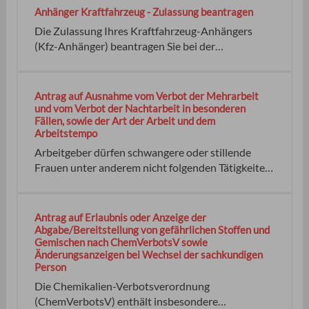
Anhänger Kraftfahrzeug - Zulassung beantragen
Die Zulassung Ihres Kraftfahrzeug-Anhängers
(Kfz-Anhänger) beantragen Sie bei der
Zulassungsbehörde, in deren Bereich Sie Ihren
Wohnsitz oder Betriebssitz haben. Kfz-Anhänger
können auf Privatpersonen und juristische
Antrag auf Ausnahme vom Verbot der Mehrarbeit
Personen oder Gesellschaften als Fahrzeughalter
und vom Verbot der Nachtarbeit in besonderen
Fällen, sowie der Art der Arbeit und dem
zugelassen werden, also auch auf:
Arbeitstempo
Arbeitgeber dürfen schwangere oder stillende
Frauen unter anderem nicht folgenden Tätigkeiten
und Arbeitsbedingungen aussetzen: Dafür können
Sie eine Ausnahme durch die für den Arbeitsschutz
zuständige Behörde beantragen. arbeitet. arbeitet.
Antrag auf Erlaubnis oder Anzeige der
keine 08.04.2025 Wirtschaftsministerium Baden-
Abgabe/Bereitstellung von gefährlichen Stoffen und
Gemischen nach ChemVerbotsV sowie
Württemberg
Änderungsanzeigen bei Wechsel der sachkundigen
Person
Die Chemikalien-Verbotsverordnung
(ChemVerbotsV) enthält insbesondere