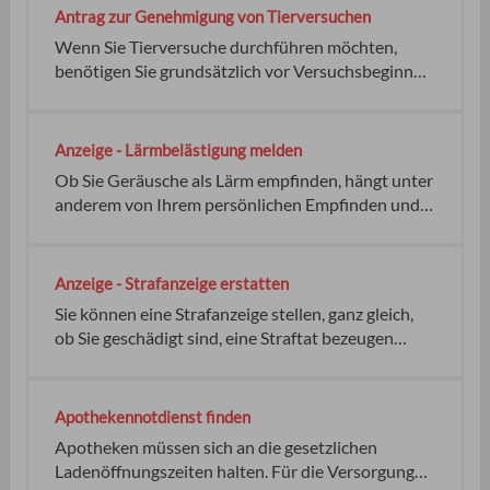
Fehlgeburt nach der zwölften
Antrag zur Genehmigung von Tierversuchen
Schwangerschaftswoche. abhängig vom Einzelfall.
Wenn Sie Tierversuche durchführen möchten,
keine kein
benötigen Sie grundsätzlich vor Versuchsbeginn
eine Genehmigung der zuständigen Behörde.
Tierversuche sind Eingriffe oder Behandlungen
Das Regierungspräsidium in Ihrem
Anzeige - Lärmbelästigung melden
Regierungsbezirk
Ob Sie Geräusche als Lärm empfinden, hängt unter
anderem von Ihrem persönlichen Empfinden und
der Geräuschquelle oder -ursache ab. Sprechen Sie
bei Lärm aus der Nachbarschaft zunächst mit den
Personen, die ihn verursachen und versuchen Sie
Anzeige - Strafanzeige erstatten
eine Lösung zu finden, die für alle akzeptabel ist.
Sie können eine Strafanzeige stellen, ganz gleich,
keine
ob Sie geschädigt sind, eine Straftat bezeugen
können oder unbeteiligt sind. Eine schnelle
Bearbeitung wird durch die Auswahl des
Bundeslandes, in dem sich das Ereignis zugetragen
Apothekennotdienst finden
hat, gefördert. Eine Anzeige können Sie formlos,
Apotheken müssen sich an die gesetzlichen
telefonisch, online und auf der Wache mit Angabe
Ladenöffnungszeiten halten. Für die Versorgung
Ihrer Kontaktdaten stellen. Die Online-Anzeige ist