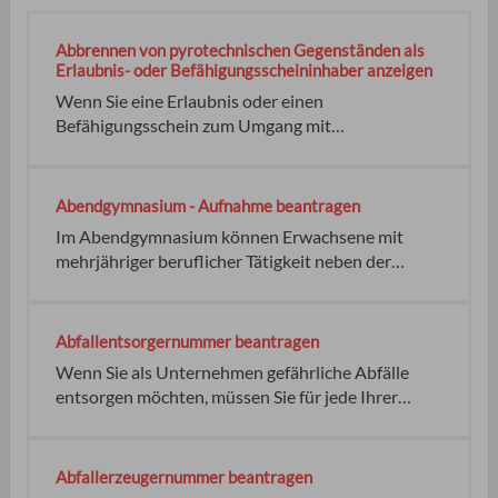
Abbrennen von pyrotechnischen Gegenständen als
Erlaubnis- oder Befähigungsscheininhaber anzeigen
Wenn Sie eine Erlaubnis oder einen
Befähigungsschein zum Umgang mit
pyrotechnischen Gegenständen besitzen und ein
Feuerwerk abbrennen möchten, dann müssen Sie
dies der zuständigen Behörde anzeigen. Die
Abendgymnasium - Aufnahme beantragen
Gemeinde-/Stadtverwaltung des Abbrennortes als
Im Abendgymnasium können Erwachsene mit
Ortspolizeibehörde. oder keiner
mehrjähriger beruflicher Tätigkeit neben der
Arbeit die allgemeine Hochschulreife erlangen. Der
Unterricht findet normalerweise abends oder in
Ausnahmefällen am Wochenende statt. Das
Abfallentsorgernummer beantragen
Abendgymnasium dauert Es gliedert sich in
Wenn Sie als Unternehmen gefährliche Abfälle
folgende Bildungsgänge: Keine
entsorgen möchten, müssen Sie für jede Ihrer
Bertriebsstätten eine Abfallentsorgernummer
beantragen. In Baden-Württemberg gibt es im
Regelfall keine eigene Abfallentsorgernummer. Die
Abfallerzeugernummer beantragen
Funktion der Abfallentsorgernummer wird auch