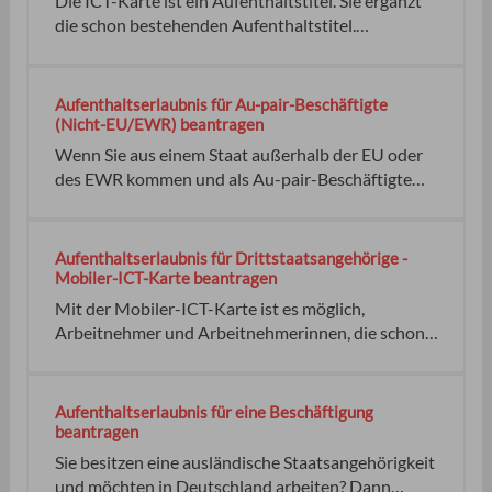
Die ICT-Karte ist ein Aufenthaltstitel. Sie ergänzt
die schon bestehenden Aufenthaltstitel.
Anwendungsbereich ist der unternehmensinterne
Transfer innerhalb der EU. Im Gegenzug sollen
Unternehmen, die Niederlassungen in EU-
Aufenthaltserlaubnis für Au-pair-Beschäftigte
Mitgliedsstaaten haben, leichter Arbeitnehmer
(Nicht-EU/EWR) beantragen
transferieren können.
Wenn Sie aus einem Staat außerhalb der EU oder
des EWR kommen und als Au-pair-Beschäftigte
oder -Beschäftigter in Deutschland arbeiten
möchten, benötigen Sie Sie benötigen kein Visum,
sondern nur eine Aufenthaltserlaubnis, wenn Sie
Aufenthaltserlaubnis für Drittstaatsangehörige -
aus einem der folgenden Staaten kommen: 100,00
Mobiler-ICT-Karte beantragen
EUR
Mit der Mobiler-ICT-Karte ist es möglich,
Arbeitnehmer und Arbeitnehmerinnen, die schon
Inhaberin oder Inhaber einer ICT-Karte eines
anderen EU-Mitgliedsstaates sind, auch langfristig
nach Deutschland zu transferieren, innerhalb ihres
Aufenthaltserlaubnis für eine Beschäftigung
Unternehmens oder ihrer Unternehmensgruppe.
beantragen
keine Widerspruch
Sie besitzen eine ausländische Staatsangehörigkeit
und möchten in Deutschland arbeiten? Dann