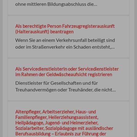
zugrunde gelegt hat oder welche rechtlichen
ohne mittleren Bildungsabschluss die
Möglichkeiten ihr/ihm zur Verfügung stehen.
Realschulabschlussprüfung abzulegen. Sie ist eine
berufsbegleitende Teilzeitschule und dauert je
nach Schule zwei bis drei Jahre. Im letzten
Als berechtigte Person Fahrzeugregisterauskunft
Ausbildungsabschnitt kann die Berufstätigkeit
(Halterauskunft) beantragen
entfallen. Bei den einzelnen Abendrealschulen gibt
Wenn Sie an einem Verkehrsunfall beteiligt sind
es unterschiedliche Organisationsformen.
oder im Straßenverkehr ein Schaden entsteht,
kann es sein, dass Sie die Daten von Fahrzeugen
oder Halterinnen beziehungsweise Haltern
benötigen. Dies gilt auch, wenn Sie zum Beispiel
Als Servicedienstleisterin oder Servicedienstleister
mit dem Fahrrad oder zu Fuß am Straßenverkehr
im Rahmen der Geldwäscheaufsicht registrieren
teilnehmen. keine keine
Dienstleister für Gesellschaften und für
Treuhandvermögen oder Treuhänder, die nicht
zugleich den unter § 2 Absatz 1 Nummer 10 bis 12
Geldwäschegesetz (GwG) genannten Berufen
angehören, haben sich bei der zuständigen
Altenpfleger, Arbeitserzieher, Haus- und
Aufsichtsbehörde zu registrieren, wenn sie nicht
Familienpfleger, Heilerziehungsassistent,
Heilpädagoge, Jugend- und Heimerzieher,
bereits nach anderen Vorschriften einer
Sozialarbeiter, Sozialpädagoge mit ausländischer
Anmeldung, Eintragung, Erlaubnis oder Zulassung
Berufsausbildung – Erlaubnis zur Führung der
bedürfen.