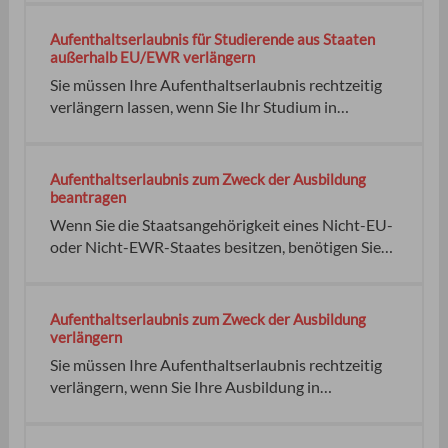
Aufenthaltserlaubnis: Rechtzeitig vor Ablauf der
Gültigkeitsdauer müssen Sie die Verlängerung der
Aufenthaltserlaubnis für Studierende aus Staaten
Aufenthaltserlaubnis beantragen. keine Während
außerhalb EU/EWR verlängern
des Studiums dürfen Sie
Sie müssen Ihre Aufenthaltserlaubnis rechtzeitig
verlängern lassen, wenn Sie Ihr Studium in
Deutschland fortsetzen wollen. Das gilt für alle
ausländischen Staatsangehörigen aus Staaten
außerhalb der EU oder des EWR, die in
Aufenthaltserlaubnis zum Zweck der Ausbildung
Deutschland studieren. Zusätzlich die
beantragen
Ausländerbehörde Ausländerbehörde ist,
Wenn Sie die Staatsangehörigkeit eines Nicht-EU-
oder Nicht-EWR-Staates besitzen, benötigen Sie
für eine Ausbildung in Deutschland eine
Aufenthaltserlaubnis zu Ausbildungszwecken. Mit
dieser Erlaubnis dürfen Sie keine Nachweise, dass
Aufenthaltserlaubnis zum Zweck der Ausbildung
Außerdem: Widerspruch Klage vor dem
verlängern
Verwaltungsgericht
Sie müssen Ihre Aufenthaltserlaubnis rechtzeitig
verlängern, wenn Sie Ihre Ausbildung in
Deutschland fortsetzen wollen. Das gilt für alle
ausländischen Staatsangehörigen aus Nicht-EU-