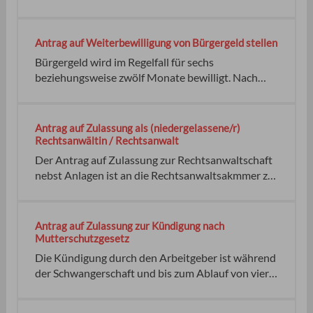
Anforderungen an das gewerbsmäßige
Inverkehrbringen, Abgeben oder Bereitstellen
bestimmter gefährlicher Stoffe und Gemische.
Antrag auf Weiterbewilligung von Bürgergeld stellen
Hierzu zählt die Notwendigkeit einer Erlaubnis
Bürgergeld wird im Regelfall für sechs
oder Anzeige einer solchen Tätigkeit.
beziehungsweise zwölf Monate bewilligt. Nach
Ablauf des Bewilligungszeitraums muss ein Antrag
auf Weiterbewilligung gestellt werden. Wichtig:
Das Bürgergeld wird nur auf Antrag gezahlt.
Antrag auf Zulassung als (niedergelassene/r)
Pauschalierter monatlicher Betrag (Regelbedarf):
Rechtsanwältin / Rechtsanwalt
Sofortzuschlag für Kinder:
Der Antrag auf Zulassung zur Rechtsanwaltschaft
nebst Anlagen ist an die Rechtsanwaltsakmmer zu
richten, in deren Bezirk die Zulassung erstrebt
wird. Voraussetzungen sind nach § 7ff BRAO:
Geschäftsstelle der Rechtsanwaltskammer
Antrag auf Zulassung zur Kündigung nach
Karlsruhe Landgerichtsbezirke Karlsruhe,
Mutterschutzgesetz
Heidelberg/Mosbach und Mannheim
Die Kündigung durch den Arbeitgeber ist während
der Schwangerschaft und bis zum Ablauf von vier
Monaten nach der Entbindung unzulässig. Dies gilt
auch bis zum Ablauf von vier Monaten nach einer