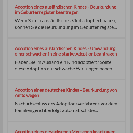
örtlich zuständigen Aufsichtsbehörde Ihres
vor allem der leiblichen Eltern, entgegenstehen
Adoption eines ausländischen Kindes - Beurkundung
Bundeslandes bewilligen lassen, und zwar:
und überwiegen. Sie sind keine Personalausweis
im Geburtenregister beantragen
keine
Wenn Sie ein ausländisches Kind adoptiert haben,
können Sie die Beurkundung im Geburtenregister
in Deutschland beantragen, sofern das Kind durch
die Adoption die deutsche Staatsangehörigkeit
erlangt hat. Wichtig: Sie sollten jedoch im Vorfeld
Adoption eines ausländischen Kindes - Umwandlung
die Anerkennung einer solchen Adoption im Inland
einer schwachen in eine starke Adoption beantragen
klären.
Haben Sie im Ausland ein Kind adoptiert? Sollte
diese Adoption nur schwache Wirkungen haben,
können Sie diese in Deutschland in eine Adoption
mit starken Wirkungen umwandeln lassen. Viele
Staaten kennen nur die Adoption mit schwacher
Adoption eines deutschen Kindes - Beurkundung von
Wirkung. Das bedeutet, dass Das Gericht keine
Amts wegen
Nach Abschluss des Adoptionsverfahrens vor dem
Familiengericht erfolgt automatisch die
Beurkundung im Geburtenregister. Wenn Sie neue
Geburtsurkunden beziehungsweise neue
beglaubigte Ausdrucke aus dem Geburtenregister
Adoption eines erwachsenen Menschen beantragen