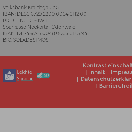
Volksbank Kraichgau eG
IBAN: DE56 6729 2200 0064 0112 00
BIC: GENODE61WIE
Sparkasse Neckartal-Odenwald
IBAN: DE74 6745 0048 0003 0145 94
BIC: SOLADES1MOS
Kontrast einschal
Leichte
Inhalt
Impres
Sprache
Datenschutzerklä
Barrierefrei