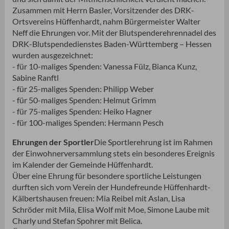
Zusammen mit Herrn Basler, Vorsitzender des DRK-
Ortsvereins Hüffenhardt, nahm Bürgermeister Walter
Neff die Ehrungen vor. Mit der Blutspenderehrennadel des
DRK-Blutspendedienstes Baden-Württemberg – Hessen
wurden ausgezeichnet:
- für 10-maliges Spenden: Vanessa Fülz, Bianca Kunz,
Sabine Ranftl
- für 25-maliges Spenden: Philipp Weber
- für 50-maliges Spenden: Helmut Grimm
- für 75-maliges Spenden: Heiko Hagner
- für 100-maliges Spenden: Hermann Pesch
Ehrungen der Sportler
Die Sportlerehrung ist im Rahmen
der Einwohnerversammlung stets ein besonderes Ereignis
im Kalender der Gemeinde Hüffenhardt.
Über eine Ehrung für besondere sportliche Leistungen
durften sich vom Verein der Hundefreunde Hüffenhardt-
Kälbertshausen freuen: Mia Reibel mit Aslan, Lisa
Schröder mit Mila, Elisa Wolf mit Moe, Simone Laube mit
Charly und Stefan Spohrer mit Belica.