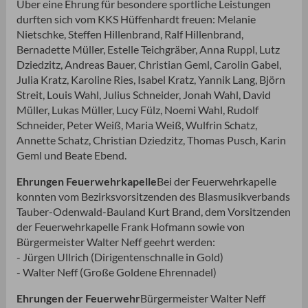
Über eine Ehrung für besondere sportliche Leistungen
durften sich vom KKS Hüffenhardt freuen: Melanie
Nietschke, Steffen Hillenbrand, Ralf Hillenbrand,
Bernadette Müller, Estelle Teichgräber, Anna Ruppl, Lutz
Dziedzitz, Andreas Bauer, Christian Geml, Carolin Gabel,
Julia Kratz, Karoline Ries, Isabel Kratz, Yannik Lang, Björn
Streit, Louis Wahl, Julius Schneider, Jonah Wahl, David
Müller, Lukas Müller, Lucy Fülz, Noemi Wahl, Rudolf
Schneider, Peter Weiß, Maria Weiß, Wulfrin Schatz,
Annette Schatz, Christian Dziedzitz, Thomas Pusch, Karin
Geml und Beate Ebend.
Ehrungen Feuerwehrkapelle
Bei der Feuerwehrkapelle
konnten vom Bezirksvorsitzenden des Blasmusikverbands
Tauber-Odenwald-Bauland Kurt Brand, dem Vorsitzenden
der Feuerwehrkapelle Frank Hofmann sowie von
Bürgermeister Walter Neff geehrt werden:
- Jürgen Ullrich (Dirigentenschnalle in Gold)
- Walter Neff (Große Goldene Ehrennadel)
Ehrungen der Feuerwehr
Bürgermeister Walter Neff