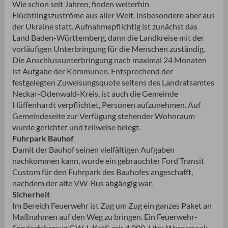
Wie schon seit Jahren, finden weiterhin
Flüchtlingszuströme aus aller Welt, insbesondere aber aus
der Ukraine statt. Aufnahmepflichtig ist zunächst das
Land Baden-Württemberg, dann die Landkreise mit der
vorläufigen Unterbringung für die Menschen zuständig.
Die Anschlussunterbringung nach maximal 24 Monaten
ist Aufgabe der Kommunen. Entsprechend der
festgelegten Zuweisungsquote seitens des Landratsamtes
Neckar-Odenwald-Kreis, ist auch die Gemeinde
Hüffenhardt verpflichtet, Personen aufzunehmen. Auf
Gemeindeseite zur Verfügung stehender Wohnraum
wurde gerichtet und teilweise belegt.
Fuhrpark Bauhof
Damit der Bauhof seinen vielfältigen Aufgaben
nachkommen kann, wurde ein gebrauchter Ford Transit
Custom für den Fuhrpark des Bauhofes angeschafft,
nachdem der alte VW-Bus abgängig war.
Sicherheit
Im Bereich Feuerwehr ist Zug um Zug ein ganzes Paket an
Maßnahmen auf den Weg zu bringen. Ein Feuerwehr-
Sonderfahrzeug GW-L KatS, mit 4.000-Liter Wassertank