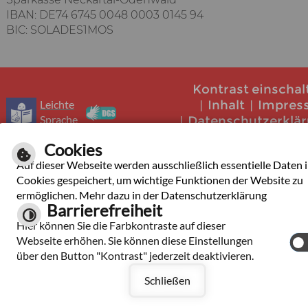
IBAN: DE74 6745 0048 0003 0145 94
BIC: SOLADES1MOS
Kontrast einschal
Leichte
Inhalt
Impres
Sprache
Datenschutzerklä
Barrierefrei
Cookies
Auf dieser Webseite werden ausschließlich essentielle Daten 
Cookies gespeichert, um wichtige Funktionen der Website zu
ermöglichen. Mehr dazu in der Datenschutzerklärung
Barrierefreiheit
Hier können Sie die Farbkontraste auf dieser
Webseite erhöhen. Sie können diese Einstellungen
über den Button "Kontrast" jederzeit deaktivieren.
Schließen