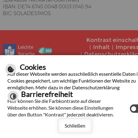
IBAN: DE74 6745 0048 0003 0145 94
BIC: SOLADES1MOS
Kontrast einschal
Leichte
Inhalt
Impres
Sprache
Datenschutzerklä
Barrierefrei
Cookies
Auf dieser Webseite werden ausschließlich essentielle Daten 
Cookies gespeichert, um wichtige Funktionen der Website zu
ermöglichen. Mehr dazu in der Datenschutzerklärung
Barrierefreiheit
Hier können Sie die Farbkontraste auf dieser
Webseite erhöhen. Sie können diese Einstellungen
über den Button "Kontrast" jederzeit deaktivieren.
Schließen