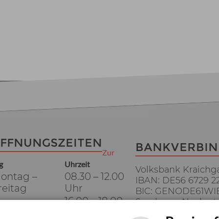
FFNUNGSZEITEN
BANKVERBI
Zur
g
Uhrzeit
Volksbank Kraichg
ontag –
08.30 – 12.00
IBAN: DE56 6729 2
reitag
Uhr
BIC: GENODE61WI
16.00 – 18.00
Sparkasse Neckart
ienstag
Uhr
IBAN: DE74 6745 0