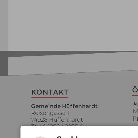
Ö
KONTAKT
Ta
Gemeinde Hüffenhardt
M
Reisengasse 1
F
74928 Hüffenhardt
Tel.: 06268 / 9205-0
D
Fax: 06268 / 9205-40