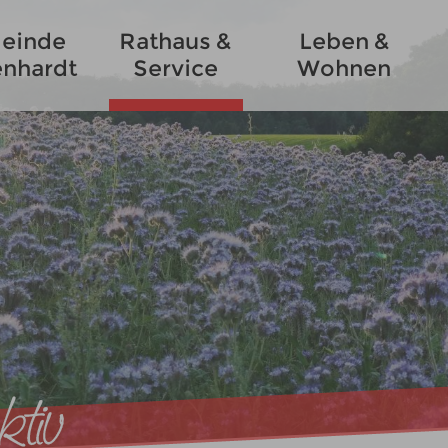
einde
Rathaus &
Leben &
enhardt
Service
Wohnen