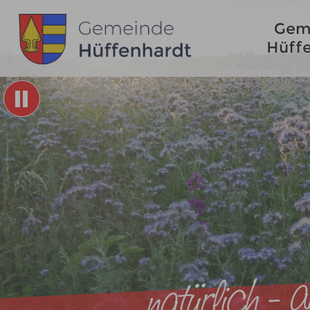
Gem
Hüff