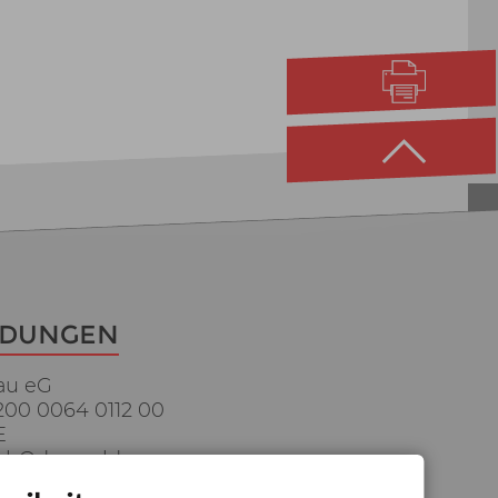
NDUNGEN
au eG
200 0064 0112 00
E
al-Odenwald
048 0003 0145 94